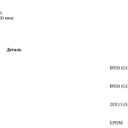
5;
250 мкм;
Деталь
ВЧ50 (
GG
ВЧ50 (
GG
20Х13 (
S
EPDM