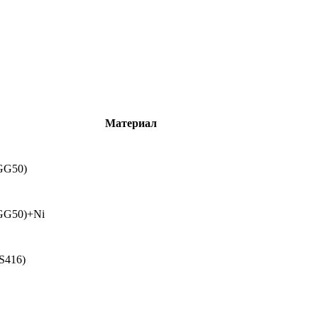
Материал
G50)
G50)+Ni
S416)