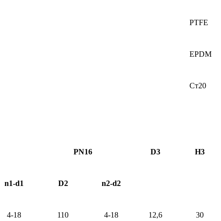
PTFE
EPDM
Ст20
PN16
D3
H3
n1-d1
D2
n2-d2
4-18
110
4-18
12
,
6
30