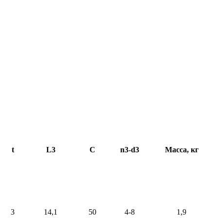
t
L3
C
n3-d3
Масса, кг
3
14,1
50
4-8
1,9