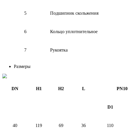
5
Подшипник скольжения
6
Кольцо уплотнительное
7
Рукоятка
Размеры
DN
H1
H2
L
PN10
D1
40
119
69
36
110