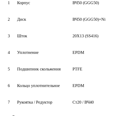
1
Корпус
ВЧ50 (
GGG50)
2
Диск
ВЧ50 (
GGG50)+Ni
3
Шток
20Х13 (
SS416)
4
Уплотнение
EPDM
5
Подшипник скольжения
PTFE
6
Кольцо уплотнительное
EPDM
7
Рукоятка / Редуктор
Ст20 / ВЧ40