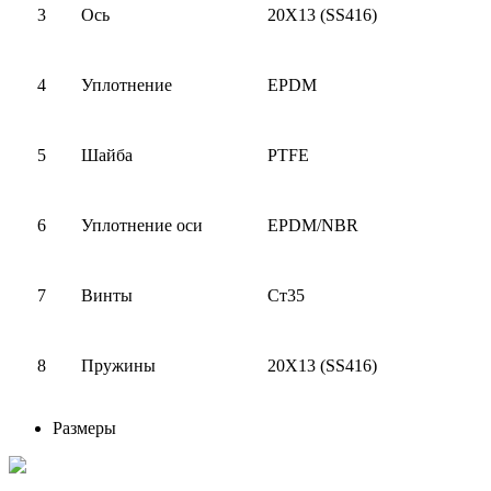
3
Ось
20Х13 (
SS416)
4
Уплотнение
EPDM
5
Шайба
PTFE
6
Уплотнение оси
EPDM/NBR
7
Винты
Ст35
8
Пружины
20Х13 (
SS416)
Размеры